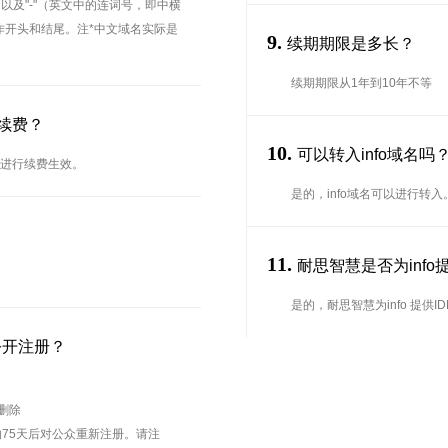
、以及"-"（英文中的连词号，即中横
能用作开头和结尾。注*中文域名实际是
9.
续期期限是多长？
续期期限从1年到10年不等
名续费？
10.
可以转入info域名
台进行续费生效。
是的，info域名可以进行转
11.
耐思智慧是否为info提
是的，耐思智慧为info 提供ID
公开注册？
待删除
75天后对公众重新注册。请注