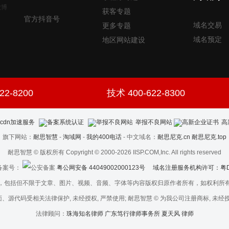
获客专题
官方抖音号
域名交易
更多专题
域名预定
地区网站建设
22-8200
技术 400-622-8300
举报不良网站
高
旗下网站：
耐思智慧
-
淘域网
-
我的400电话
- 中文域名：
耐思尼克.cn
耐思尼克.top
耐思智慧 © 版权所有 Copyright © 2000-2026 IISP.COM,Inc. All rights reserved
案号：
粤公网安备 44049002000123号
域名注册服务机构许可：粤D3.1
，包括但不限于文章、图片、视频、音频、字体等内容版权归原作者所有，如权利所
、源代码受相关法律保护, 未经授权, 严禁使用; 耐思智慧 © 为我公司注册商标, 未经授
法律顾问：
珠海知名律师 广东笃行律师事务所 夏天风 律师