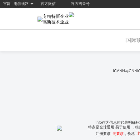
官网 - 电信线路
官方微信
官方抖音号
专精特新企业
高新技术企业
国际
ICANN与CN
info作为信息时代最明确
特点是全球通用,易于使用 ，很
1
注册要求:
无要求
，价格: