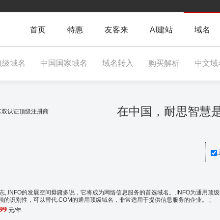
首页
特惠
友客来
AI建站
域名
顶级域名
中国国家域名
域名转入
购买解析
中文域
在中国，耐思智
NIC双认证顶级注册商
.
标志,.INFO的发展空间毋庸多说，它将成为网络信息服务的首选域名。.INFO为通用顶
强的识别性，可以替代.COM的通用顶级域名，非常适用于提供信息服务的企业。 ;
99
元/年