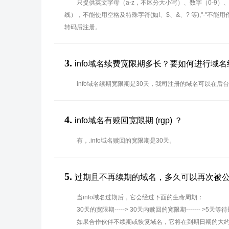
只提供英文字母（a-z，不区分大小写）、数字（0-9）
线），不能使用空格及特殊字符(如!、$、&、? 等),"-"不
转码后注册。
3.
info域名续费宽限期多长？要如何进行域
info域名续期宽限期是30天，我司注册的域名可以在后
4.
info域名有赎回宽限期 (rgp) ？
有，.info域名赎回的宽限期是30天。
5.
过期且不再续期的域名，多久可以再次被
当info域名过期后，它会经过下面的生命周期：
30天的宽限期-----> 30天内赎回的宽限期------- >5天等
如果合作伙伴不续期或恢复域名，它将在到期日期的大约