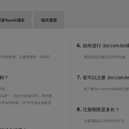
更多NewG域名
相关资质
6.
如何进行 .bs/.com.
1年分配使用。注册管理局：BSNIC
通过我司注册可以即刻生效。
7.
规则？
谁可以注册 .bs/.c
字符。
想了解.bs/.com.bs域名的
、以及"-"（英文中的连词号，即中横
能用作开头和结尾。注*中文域名实际是
8.
注册期限是多长？
注册期限从1年到10年不等。