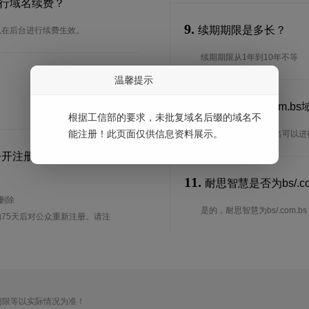
何进行域名续费？
9.
续期期限是多长？
可以在后台进行续费生效。
续期期限从1年到10年不等
温馨提示
10.
可以转入bs/.com.
根据工信部的要求，未批复域名后缀的域名不
能注册！此页面仅供信息资料展示。
是的，bs/.com.bs域名
公开注册？
11.
耐思智慧是否为bs/.co
待删除
是的，耐思智慧为bs/.com.bs 
75天后对公众重新注册。请注
期限等以实际情况为准！