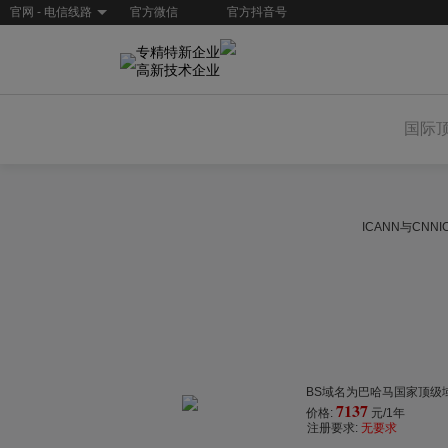
官网 - 电信线路
官方微信
官方抖音号
专精特新企业
高新技术企业
国际
ICANN与CN
BS域名为巴哈马国家顶级域
7137
价格:
元/1年
注册要求:
无要求