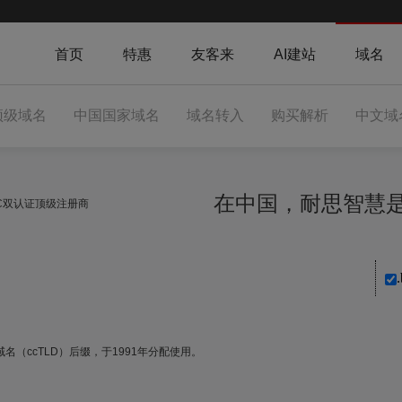
首页
特惠
友客来
AI建站
域名
顶级域名
中国国家域名
域名转入
购买解析
中文域
在中国，耐思智
NIC双认证顶级注册商
.
名（ccTLD）后缀，于1991年分配使用。