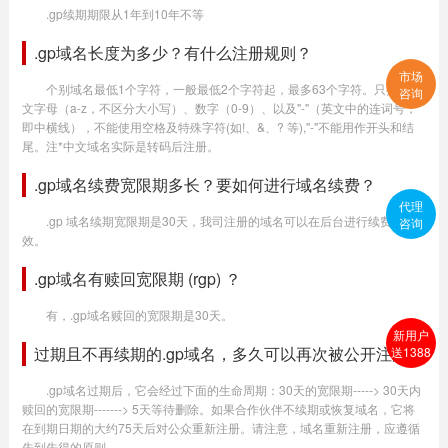
.gp续期期限从1年到10年不等
.gp域名长度为多少？有什么注册规则？
市场
个别域名最低1个字符，一般最低2个字符起，最多63个字符。只提供英
咨询
文字母（a-z，不区分大小写）、数字（0-9）、以及"-"（英文中的连词号，
即中横线），不能使用空格及特殊字符(如!、&、? 等),"-"不能用作开头和结
尾。注*中文域名实际是转码后注册。
.gp域名续费宽限期多长？要如何进行域名续费？
代理
.gp 域名续期宽限期是30天，我司注册的域名可以在后台进行续费生
咨询
效。
.gp域名有赎回宽限期 (rgp) ？
有，.gp域名赎回的宽限期是30天。
新用户
过期且不再续期的.gp域名，多久可以再次被公开注册？
送1388
.gp域名过期后，它会经过下面的生命周期：30天的宽限期-----> 30天内
赎回的宽限期-------> 5天等待删除。如果合作伙伴不续期或恢复域名，它将
在到期日期的大约75天后对公众重新注册。请注意，域名重新注册，应遵循
先到先得的原则。