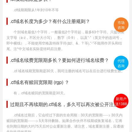
.cf续期期限从1年到10年不等
.cf域名长度为多少？有什么注册规则？
市场
咨询
个别域名最低1个字符，一般最低2个字符起，最多63个字符。只提供英
文字母（a-z，不区分大小写）、数字（0-9）、以及"-"（英文中的连词号，
即中横线），不能使用空格及特殊字符(如!、&、? 等),"-"不能用作开头和结
尾。注*中文域名实际是转码后注册。
.cf域名续费宽限期多长？要如何进行域名续费？
代理
咨询
.cf 域名续期宽限期是30天，我司注册的域名可以在后台进行续费生效。
.cf域名有赎回宽限期 (rgp) ？
有，.cf域名赎回的宽限期是30天。
新用户
过期且不再续期的.cf域名，多久可以再次被公开注册？
送1388
.cf域名过期后，它会经过下面的生命周期：30天的宽限期-----> 30天内
赎回的宽限期-------> 5天等待删除。如果合作伙伴不续期或恢复域名，它将
在到期日期的大约75天后对公众重新注册。请注意，域名重新注册，应遵循
先到先得的原则。