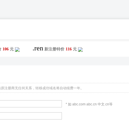
.ren
价
106
元
新注册特价
116
元
与原注册商无任何关系，转移成功域名将自动续费一年。
* 如 abc.com abc.cn 中文.cn等