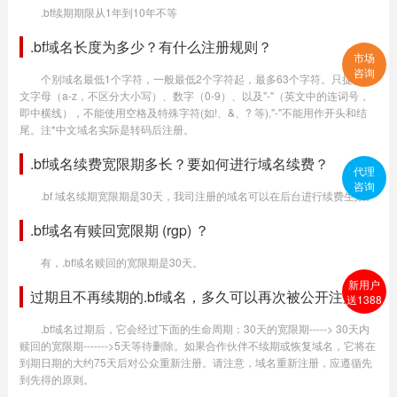
.bf续期期限从1年到10年不等
.bf域名长度为多少？有什么注册规则？
市场
咨询
个别域名最低1个字符，一般最低2个字符起，最多63个字符。只提供英
文字母（a-z，不区分大小写）、数字（0-9）、以及"-"（英文中的连词号，
即中横线），不能使用空格及特殊字符(如!、&、? 等),"-"不能用作开头和结
尾。注*中文域名实际是转码后注册。
.bf域名续费宽限期多长？要如何进行域名续费？
代理
咨询
.bf 域名续期宽限期是30天，我司注册的域名可以在后台进行续费生效。
.bf域名有赎回宽限期 (rgp) ？
有，.bf域名赎回的宽限期是30天。
新用户
过期且不再续期的.bf域名，多久可以再次被公开注册？
送1388
.bf域名过期后，它会经过下面的生命周期：30天的宽限期-----> 30天内
赎回的宽限期------->5天等待删除。如果合作伙伴不续期或恢复域名，它将在
到期日期的大约75天后对公众重新注册。请注意，域名重新注册，应遵循先
到先得的原则。