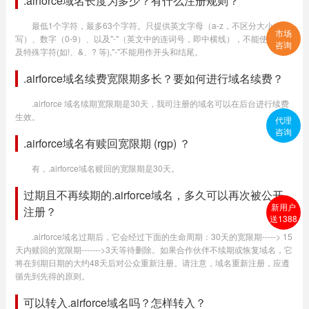
.airforce域名长度为多少？有什么注册规则？
最低1个字符，最多63个字符。只提供英文字母（a-z，不区分大小
市场
写）、数字（0-9）、以及"-"（英文中的连词号，即中横线），不能使用空格
咨询
及特殊字符(如!、&、? 等),"-"不能用作开头和结尾。
.airforce域名续费宽限期多长？要如何进行域名续费？
.airforce 域名续期宽限期是30天，我司注册的域名可以在后台进行续费
生效。
代理
咨询
.airforce域名有赎回宽限期 (rgp) ？
有，.airforce域名赎回的宽限期是30天。
过期且不再续期的.airforce域名，多久可以再次被公开
新用户
注册？
送1388
.airforce域名过期后，它会经过下面的生命周期：30天的宽限期-----> 15
天内赎回的宽限期------->3天等待删除。如果合作伙伴不续期或恢复域名，它
将在到期日期的大约48天后对公众重新注册。请注意，域名重新注册，应遵
循先到先得的原则。
可以转入.airforce域名吗？怎样转入？