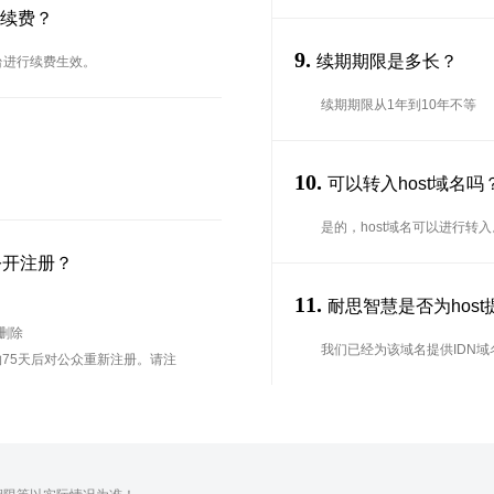
名续费？
9.
续期期限是多长？
台进行续费生效。
续期期限从1年到10年不等
10.
可以转入host域名
是的，host域名可以进行转
公开注册？
11.
耐思智慧是否为host提
待删除
我们已经为该域名提供IDN域
75天后对公众重新注册。请注