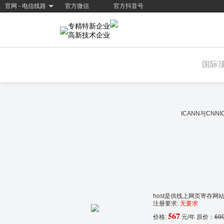
官网 - 电信线路
官方微信
官方抖音号
专精特新企业
高新技术企业
国际
ICANN与CN
host是供线上网页寄存网
注册要求:
无要求
567
价格:
元/年 原价：
69