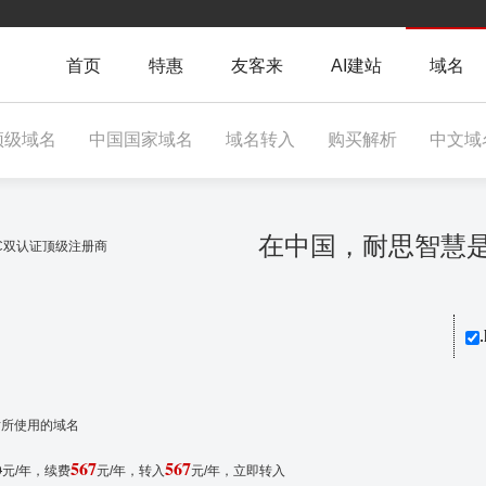
首页
特惠
友客来
AI建站
域名
顶级域名
中国国家域名
域名转入
购买解析
中文域
在中国，耐思智
NIC双认证顶级注册商
.
站所使用的域名
567
567
9
元/年，续费
元/年，转入
元/年，
立即转入