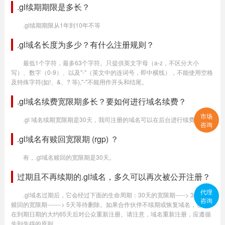
.gl续期期限是多长？
.gl续期期限从1年到10年不等
.gl域名长度为多少？有什么注册规则？
最低1个字符，最多63个字符。只提供英文字母（a-z，不区分大小
写）、数字（0-9）、以及"-"（英文中的连词号，即中横线），不能使用空格
及特殊字符(如!、&、? 等),"-"不能用作开头和结尾。
.gl域名续费宽限期多长？要如何进行域名续费？
市场
.gl 域名续期宽限期是30天，我司注册的域名可以在后台进行续费生效。
咨询
.gl域名有赎回宽限期 (rgp) ？
有，.gl域名赎回的宽限期是30天。
过期且不再续期的.gl域名，多久可以再次被公开注册？
代理
.gl域名过期后，它会经过下面的生命周期：30天的宽限期-----> 30天内
咨询
赎回的宽限期-------> 5天等待删除。如果合作伙伴不续期或恢复域名，它将
在到期日期的大约65天后对公众重新注册。请注意，域名重新注册，应遵循
先到先得的原则。