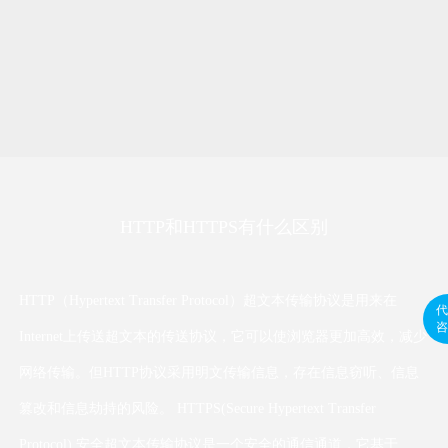
HTTP和HTTPS有什么区别
HTTP（Hypertext Transfer Protocol）超文本传输协议是用来在
代
咨
Internet上传送超文本的传送协议，它可以使浏览器更加高效，减少
网络传输。但HTTP协议采用明文传输信息，存在信息窃听、信息
篡改和信息劫持的风险。 HTTPS(Secure Hypertext Transfer
Protocol) 安全超文本传输协议是一个安全的通信通道，它基于