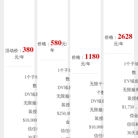
域名型基础
域名型普通
域名型通配
企业增强版
版
版
符版
Sectigo EV SSL
Sectigo
Sectigo SSL
Sectigo
POSITIVE SSL
WILDCARD
2628
SSL
价格：
580
价格：
元/
元/年
380
年
活动价：
1180
元/年
价格：
元/年
1个子
1个子域名个
数
1个子域名个
数
EV域
无限个子域名
数
DV域名认证
无限服
个数
DV域名认证
无限服务器安
装授
DV域名认证
无限服务器安
装授权
$1,750
无限服务器安
装授权
$250,000赔偿
偿
装授权
$10,000赔偿金
金
信任
$10,000赔偿金
信任标签
信任标签
30天
信任标签
30天退款