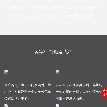
HTTP开发，用于在客户计算机和服务器之间交换信息。简单来说
HTTPS是HTTP的安全版，是使用TLS/SSL加密的HTTP协议。
数字证书颁发流程
用户首先产生自己的密钥对，并
认证中心在核实身份后，将执行
新
将公共密钥及部分个人身份信息
一些必要的步骤，以确信请求确
送1
传送给认证中心。
实由用户发送而来。