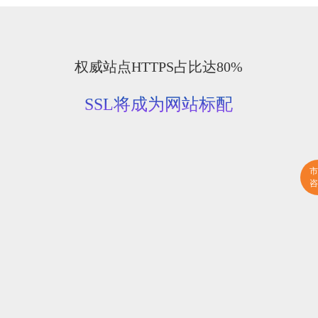
权威站点HTTPS占比达80%
SSL将成为网站标配
市
咨