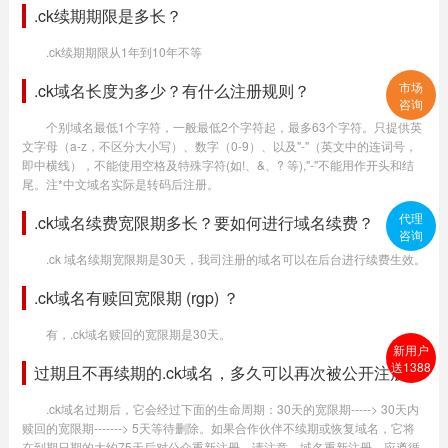
.ck续期期限是多长？
.ck续期期限从1年到10年不等
市场
.ck域名长度为多少？有什么注册规则？
咨询
个别域名最低1个字符，一般最低2个字符起，最多63个字符。只提供英
文字母（a-z，不区分大小写）、数字（0-9）、以及"-"（英文中的连词号，
即中横线），不能使用空格及特殊字符(如!、&、? 等),"-"不能用作开头和结
尾。注*中文域名实际是转码后注册。
代理
.ck域名续费宽限期多长？要如何进行域名续费？
咨询
.ck 域名续期宽限期是30天，我司注册的域名可以在后台进行续费生效。
.ck域名有赎回宽限期 (rgp) ？
有，.ck域名赎回的宽限期是30天。
新用户
送1388
过期且不再续期的.ck域名，多久可以再次被公开注册？
.ck域名过期后，它会经过下面的生命周期：30天的宽限期-----> 30天内
赎回的宽限期-------> 5天等待删除。如果合作伙伴不续期或恢复域名，它将
在到期日期的大约75天后对公众重新注册。请注意，域名重新注册，应遵循