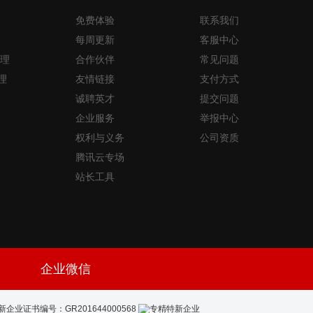
免费体验
联系我们
每周更新
客服中心
理
合作伙伴
常见问题
理
友情链接
支付方式
诚聘英才
提交问题
企业服务
举报中心
权利与义务
公司资质
腾讯云专场
站长工具
企业微信
新企业证书编号：GR201644000568