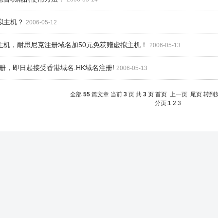
虚拟主机？
2006-05-12
拟主机，耐思尼克注册域名加50元免获赠虚拟主机！
2006-05-13
注册，即日起接受香港域名.HK域名注册!
2006-05-13
全部
55
篇文章 当前
3
页 共
3
页
首页
上一页
尾页
转到
分页:
1
2
3