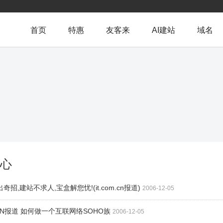
首页
特惠
友客来
AI建站
域名
心
奇招,建站不求人,宝盒解您忧!(it.com.cn报道)
2006-12-05
OM.CN报道 如何做一个互联网络SOHO族
2006-12-05