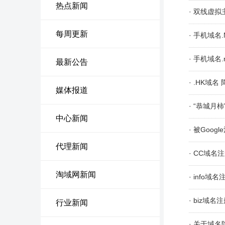
热点新闻
· 双线虚
每周更新
· 手机域名
· 手机域名
最新公告
· .HK域
媒体报道
· “恭城
中心新闻
· 被Goo
代理新闻
· CC域
淘域网新闻
· info
· biz域
行业新闻
· 关于域