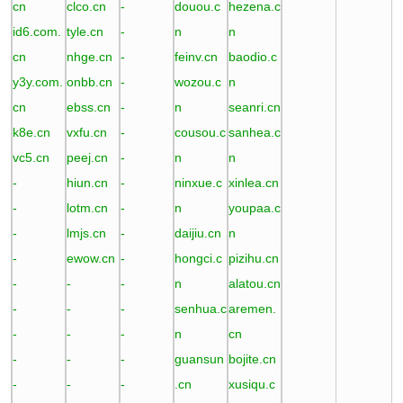
cn
clco.cn
-
douou.c
hezena.c
id6.com.
tyle.cn
-
n
n
cn
nhge.cn
-
feinv.cn
baodio.c
y3y.com.
onbb.cn
-
wozou.c
n
cn
ebss.cn
-
n
seanri.cn
k8e.cn
vxfu.cn
-
cousou.c
sanhea.c
vc5.cn
peej.cn
-
n
n
-
hiun.cn
-
ninxue.c
xinlea.cn
-
lotm.cn
-
n
youpaa.c
-
lmjs.cn
-
daijiu.cn
n
-
ewow.cn
-
hongci.c
pizihu.cn
-
-
-
n
alatou.cn
-
-
-
senhua.c
aremen.
-
-
-
n
cn
-
-
-
guansun
bojite.cn
-
-
-
.cn
xusiqu.c