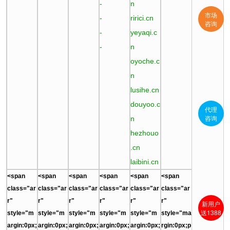
-
n
市场
-
ririci.cn
咨询
-
yeyaqi.c
-
n
oyoche.c
n
lusihe.cn
douyoo.c
代理
咨询
n
hezhouo
.cn
laibini.cn
<span
<span
<span
<span
<span
<span
class="ar
class="ar
class="ar
class="ar
class="ar
class="ar
r"
r"
r"
r"
r"
r"
新用户
送1388
style="m
style="m
style="m
style="m
style="m
style="ma
argin:0px;
argin:0px;
argin:0px;
argin:0px;
argin:0px;
rgin:0px;p