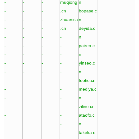
-
-
-
muqiong
n
-
-
-
.cn
bopase.c
-
-
-
zhuanxia
n
-
-
-
.cn
deyida.c
-
-
-
-
n
-
-
-
-
pairea.c
-
-
-
-
n
-
-
-
-
yinseo.c
-
-
-
-
n
-
-
footie.cn
-
-
mediya.c
-
-
n
-
-
ziline.cn
-
-
ataofo.c
-
n
-
takeka.c