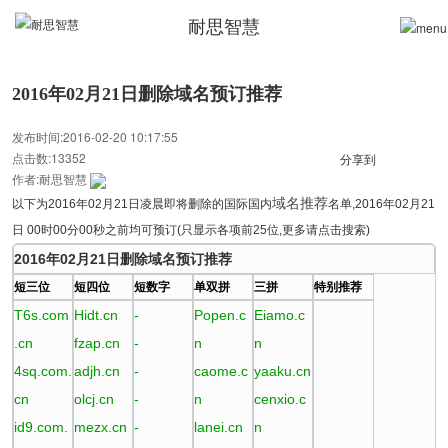
耐思智慧
2016年02月21日删除域名预订推荐
发布时间:2016-02-20 10:17:55
点击数:13352
分享到
作者:耐思智慧
域名推荐
以下为2016年02月21日凌晨即将删除的国际国内
名单,2016年
02月21
日 00时00分00秒之前均可预订(只显示各项前25位,更多请点击搜索)
2016年02月21日删除域名预订推荐
短三位
短四位
短数字
单双拼
三拼
特别推荐
T6s.com
Hidt.cn
-
Popen.c
Eiamo.c
.cn
fzap.cn
-
n
n
4sq.com.
adjh.cn
-
caome.c
yaaku.cn
cn
olcj.cn
-
n
cenxio.c
id9.com.
mezx.cn
-
lanei.cn
n