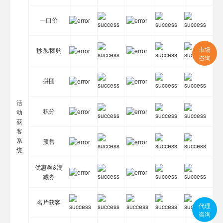
一口价
市场
秒杀/团购
咨询
拼团
活
积分
动
获
客
系
预售
统
优惠券&满
减券
名片获客
代理
咨询