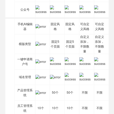
公众号
手机AI编辑
固定风
固定风
可自定
可自定
器
格
格
义风格
义风格
自定义
自定义
固定5
固定5
添加，
添加，
模版类型
个页面
个页面
不限数
不限数
量
量
一键申请商
户号
域名管理
产品管理系
50个
50个
不限
不限
统
员工管理系
10个
10个
10个
不限
不限
统