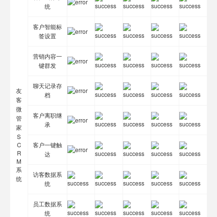
统
客户智能标
签设置
营销内容一
键群发
聊天记录存
友
档
客
微
客户离职继
管
承
家
S
C
客户一键触
R
达
M
系
访客数据系
统
统
员工数据系
统