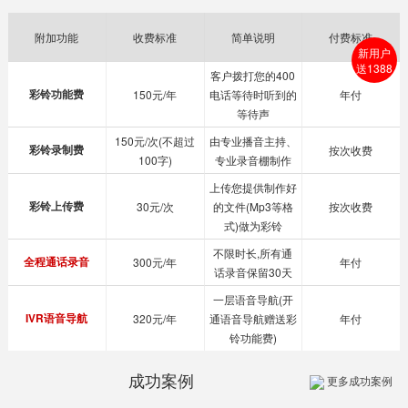
附加功能
收费标准
简单说明
付费标准
新用户
送1388
客户拨打您的400
彩铃功能费
150元/年
电话等待时听到的
年付
等待声
150元/次(不超过
由专业播音主持、
彩铃录制费
按次收费
100字)
专业录音棚制作
上传您提供制作好
彩铃上传费
30元/次
的文件(Mp3等格
按次收费
式)做为彩铃
不限时长,所有通
全程通话录音
300元/年
年付
话录音保留30天
一层语音导航(开
IVR语音导航
320元/年
通语音导航赠送彩
年付
铃功能费)
成功案例
更多成功案例